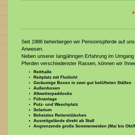
**
Seit 1986 beherbergen wir Pensionspferde auf uns
Anwesen.
Neben unserer langjährigen Erfahrung im Umgang 
Pferden verschiedenster Rassen, können wir Ihnen
R
eithalle
R
eitplatz mit Flutlicht
Geräumige Boxen in zwei gut belüfteten Ställen
A
ußenboxen
Allwetterpaddocks
F
ühranlage
Putz- und Waschplatz
Solarium
Beheiztes Reiterstübchen
Ausreitgelände direkt ab Stall
Angrenzende große Sommerweiden (Mai bis Okt/